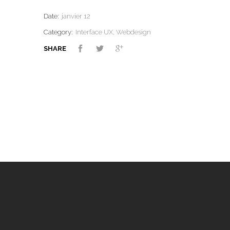
Date:
janvier 12
Category:
Interface UX, Webdesign
SHARE