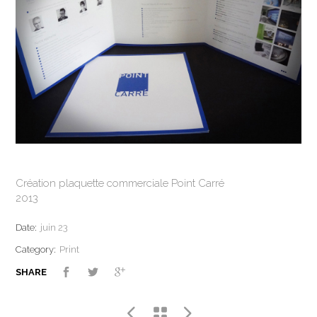
Création plaquette commerciale Point Carré
2013
Date:
juin 23
Category:
Print
SHARE