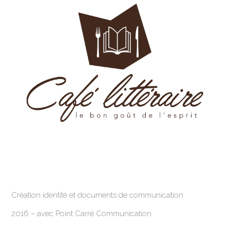
Création identité et documents de communication
2016 – avec Point Carré Communication