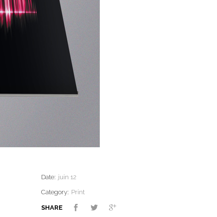
Date:
juin 12
Category:
Print
SHARE