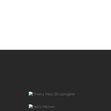
THIERRY MARX BOULANGERIE
HELL'S KITCHEN